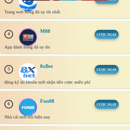
Trang web bóng đá uy tín nhất
M88
4
CƯỢC NGAY
App đánh bóng đá uy tín
8xBet
5
CƯỢC NGAY
đăng ký tài khoản mới nhận tiền cược miễn phí
Fun88
6
CƯỢC NGAY
Nhà cái mới nổi hiện nay