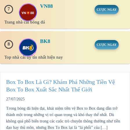
VN88
7
CƯỢC NGAY
Trang nhà cái bóng đá
BK8
8
CƯỢC NGAY
Top nhà cái uy tín nhất hiện nay
Box To Box Là Gì? Khám Phá Những Tiền Vệ
Box To Box Xuất Sắc Nhất Thế Giới
27/07/2025
Trong bóng đá hiện đại, khái niệm tiền vệ Box to Box đang dần trở
thành một trong những vị trí quan trọng và khó thay thế nhất. Dù
không quá phổ biến trong các cuộc trò chuyện thông thường như tiền
đạo hay thủ môn, nhưng Box To Box lại là “lá phổi” của […]