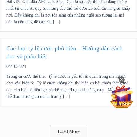
Bài viết: Giải đấu AFC U23 Asian Cup là sự kiện thể thao đáng chú ý
nhất tại châu Á, quy tụ những cầu thủ trẻ dưới 23 tuổi tài năng từ khắp
nơi. Đây không chỉ là nơi tỏa sáng của những ngôi sao tương lai mà
còn là nền tảng để các cầu […]
Các loại tỷ lệ cược phổ biến – Hướng dẫn cách
đọc và phân biệt
04/10/2024
Trong cá cược thể thao, tỷ lệ cược là yếu tố rất quan trọng mà người
✕
chơi cần hiểu rõ. Tỷ lệ cược không chỉ thể hiện cơ hội chiến thắng mà
còn cho biết số tiền bạn có thể nhận được khi thắng cược. Mỗi sự kiện
thể thao thường có nhiều loại tỷ […]
Load More