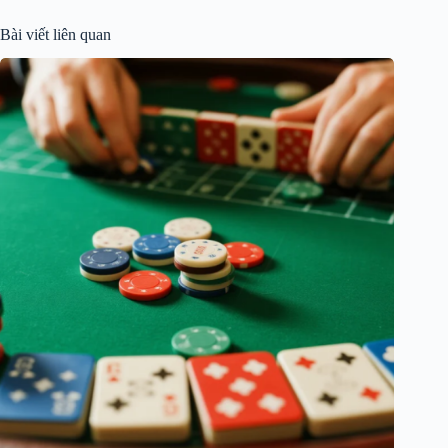
Bài viết liên quan