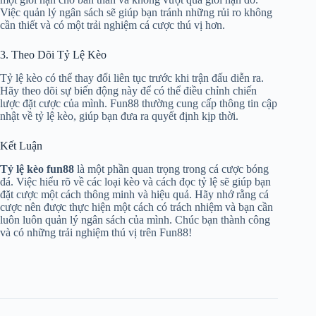
Việc quản lý ngân sách sẽ giúp bạn tránh những rủi ro không
cần thiết và có một trải nghiệm cá cược thú vị hơn.
3. Theo Dõi Tỷ Lệ Kèo
Tỷ lệ kèo có thể thay đổi liên tục trước khi trận đấu diễn ra.
Hãy theo dõi sự biến động này để có thể điều chỉnh chiến
lược đặt cược của mình. Fun88 thường cung cấp thông tin cập
nhật về tỷ lệ kèo, giúp bạn đưa ra quyết định kịp thời.
Kết Luận
Tỷ lệ kèo fun88
là một phần quan trọng trong cá cược bóng
đá. Việc hiểu rõ về các loại kèo và cách đọc tỷ lệ sẽ giúp bạn
đặt cược một cách thông minh và hiệu quả. Hãy nhớ rằng cá
cược nên được thực hiện một cách có trách nhiệm và bạn cần
luôn luôn quản lý ngân sách của mình. Chúc bạn thành công
và có những trải nghiệm thú vị trên Fun88!