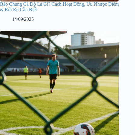
Bảo Chung Cá Độ Là Gì? Cách Hoạt Động, Ưu Nhược Điểm
& Rủi Ro Cần Biết
14/09/2025